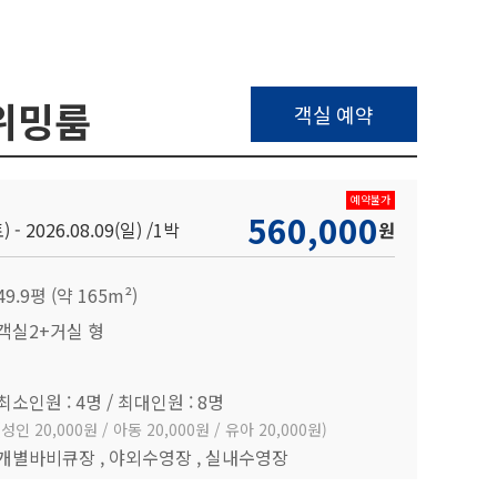
위밍룸
객실 예약
예약불가
560,000
) - 2026.08.09(일) /
1박
원
49.9평 (약 165m²)
객실2+거실 형
최소인원 : 4명 / 최대인원 : 8명
(성인 20,000원 / 아동 20,000원 / 유아 20,000원)
개별바비큐장 , 야외수영장 , 실내수영장