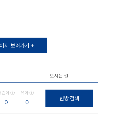
이지 보러가기 +
오시는 길
어린이
유아
빈방 검색
0
0