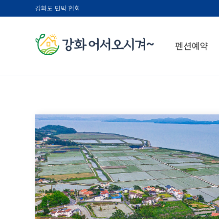
강화도 민박 협회
펜션예약