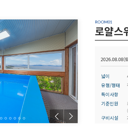
ROOM01
로얄스
2026.08.08(토
넓이
유형/형태
특이사항
기준인원
구비시설