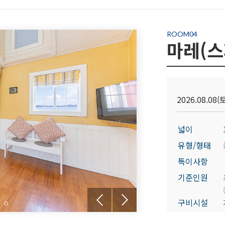
ROOM04
마레(스
2026.08.08(토
넓이
유형/형태
특이사항
기준인원
구비시설