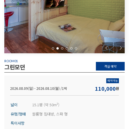
ROOM01
그린모던
객실 예약
예약가능
110,000
2026.08.09(일) - 2026.08.10(월) /
1박
원
넓이
15.1평 (약 50m²)
유형/형태
원룸형 침대방, 스파 형
특이사항