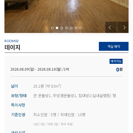
ROOM02
데이지
객실 예약
예약가능
0
2026.08.09(일) - 2026.08.10(월) /
1박
원
넓이
25.1평 (약 83m²)
유형/형태
큰 온돌방1, 주방겸온돌방1, 침대방1(실내글램핑) 형
특이사항
기준인원
최소인원 : 5명 / 최대인원 : 10명
(성인 0원 / 아동 0원 / 유아 무료)
구비시설